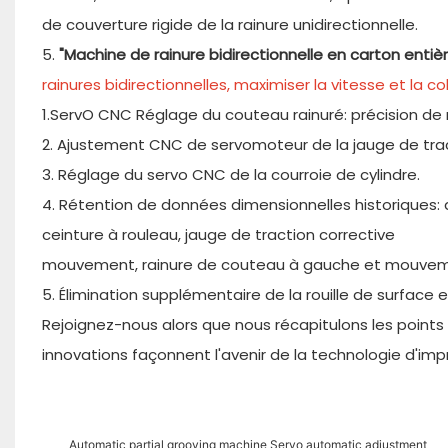
de couverture rigide de la rainure unidirectionnelle.
5.
"Machine de rainure bidirectionnelle en carton enti
rainures bidirectionnelles, maximiser la vitesse et la c
1.ServO CNC Réglage du couteau rainuré: précision d
2. Ajustement CNC de servomoteur de la jauge de trac
3. Réglage du servo CNC de la courroie de cylindre.
4. Rétention de données dimensionnelles historiques:
ceinture à rouleau, jauge de traction corrective
mouvement, rainure de couteau à gauche et mouveme
5. Élimination supplémentaire de la rouille de surface 
Rejoignez-nous alors que nous récapitulons les poin
innovations façonnent l'avenir de la technologie d'imp
Automatic partial grooving machine Servo automatic adjustment