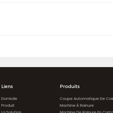
Liens
Produits
Domicile
Coupe Automatique De Coi
Produit
Machine À Rainure
La Solution
Machine De Rainure En Cart