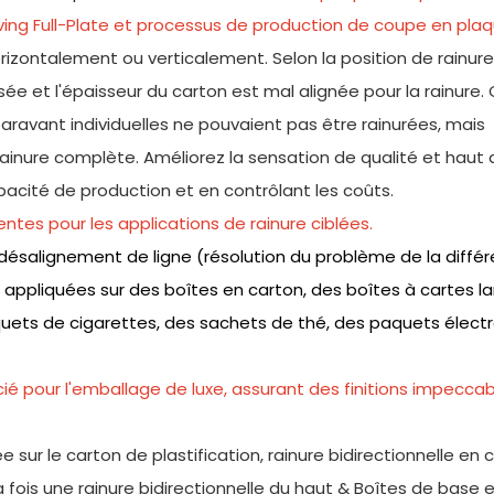
ing Full-Plate et processus de production de coupe en pla
zontalement ou verticalement. Selon la position de rainure, 
sée et l'épaisseur du carton est mal alignée pour la rainure.
aravant individuelles ne pouvaient pas être rainurées, mais
inure complète. Améliorez la sensation de qualité et haut 
pacité de production et en contrôlant les coûts.
tes pour les applications de rainure ciblées.
vec désalignement de ligne (résolution du problème de la diffé
t appliquées sur des boîtes en carton, des boîtes à cartes l
aquets de cigarettes, des sachets de thé, des paquets élect
ié pour l'emballage de luxe, assurant des finitions impecca
e sur le carton de plastification, rainure bidirectionnelle en 
la fois une rainure bidirectionnelle du haut & Boîtes de base e