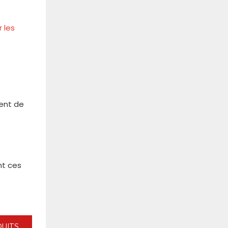
 les
ment de
nt ces
DUITS