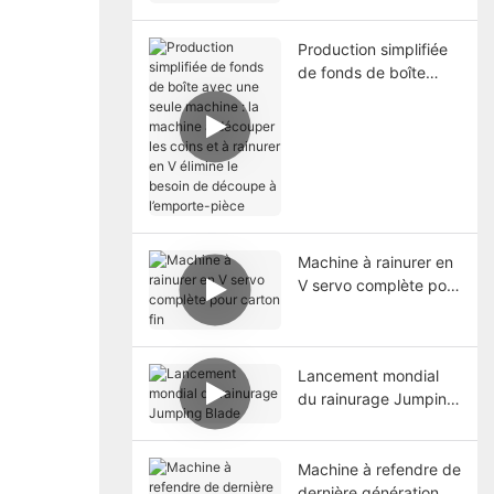
accrue
Production simplifiée
de fonds de boîte
avec une seule
machine : la machine
à découper les coins
et à rainurer en V
élimine le besoin de
découpe à l’emporte-
pièce
Machine à rainurer en
V servo complète pour
carton fin
Lancement mondial
du rainurage Jumping
Blade
Machine à refendre de
dernière génération,