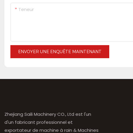
Teneur
ENVOYER UNE ENQUÊTE MAINTENANT
Zhejiang Saili Machinery CO., Ltd est l'un
d'un fabricant professionnel et
exportateur de machine à rain & Machines