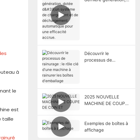
dotée d'un système
de chargement et de
déchargement
automatique pour une
efficacité accrue.
des
Découvrir le
processus de
rainurage : le rôle clé
outeau à
d'une machine à
rainurer les boîtes
d'emballage
nant le
2025 NOUVELLE
MACHINE DE COUPE
chine est
DE COIN ET
taille
Exemples de boîtes à
affichage
rainuré