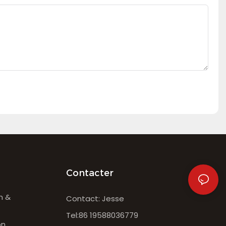
Contacter
n &
Contact: Jesse
Tel:86 19588036779
on