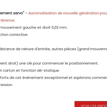
èrement servo"
–
Automatisation de nouvelle génération pour
ohérence.
e mouvement gauche et droit 0,02 mm.
tion corrective.
 distance de rainure d'entrée, autres pièces (grand mouve
nt droit) une clé pour commencer le positionnement.
en carton et fonction dé-statique.
ts forts de cet événement exceptionnel et explorons comme
ression.
VOIR LES PRO