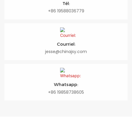
Tél:
+86 19588036779
Courriel:
jesse@chinajsy.com
Whatsapp:
+86 19858738605