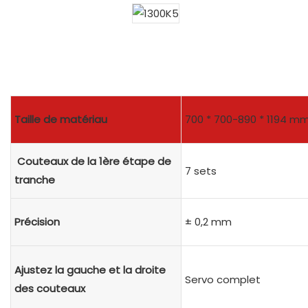
Taille de matériau
700 * 700-890 * 1194 m
Couteaux de la 1ère étape de
7 sets
tranche
Précision
± 0,2 mm
Ajustez la gauche et la droite
Servo complet
des couteaux