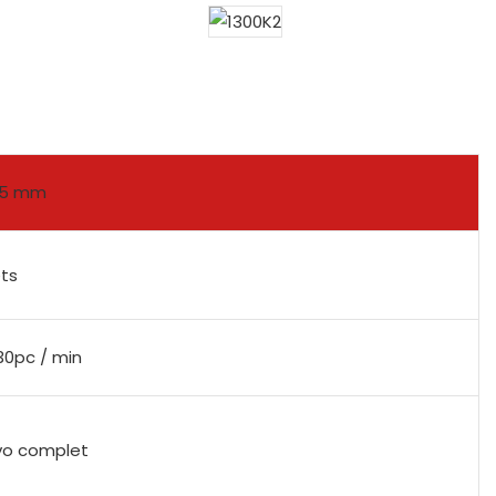
,5 mm
ets
30pc / min
vo complet