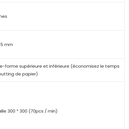
gnes
,15 mm
te-forme supérieure et inférieure (économisez le temps
putting de papier)
aille 300 * 300 (70pcs / min)