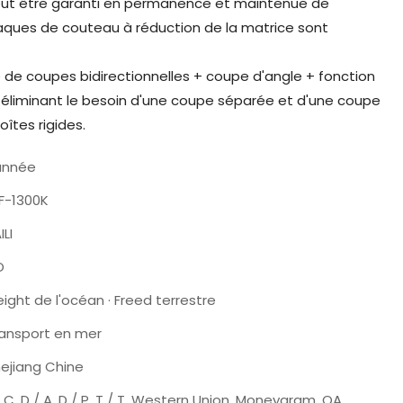
peut être garanti en permanence et maintenue de
aques de couteau à réduction de la matrice sont
 de coupes bidirectionnelles + coupe d'angle + fonction
e, éliminant le besoin d'une coupe séparée et d'une coupe
oîtes rigides.
année
F-1300K
ILI
O
eight de l'océan · Freed terrestre
ansport en mer
ejiang Chine
/ C, D / A, D / P, T / T, Western Union, Moneygram, OA