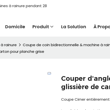
hines à rainure pendant 28
Domicile
Produit
La Solution
À Prop
à rainure
Coupe de coin bidirectionnelle & machine à rai
arton pour planche grise
Couper d'angl
glissière de c
Coupe Cirner entièrement 