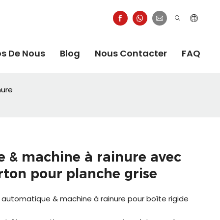
os De Nous
Blog
Nous Contacter
FAQ
nure
e & machine à rainure avec
arton pour planche grise
automatique & machine à rainure pour boîte rigide