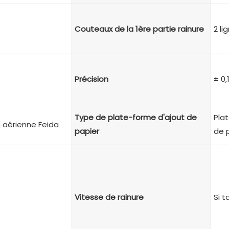
Couteaux de la 1ère partie rainure
2 li
Précision
± 0
Type de plate-forme d'ajout de
Pla
 aérienne Feida
papier
de 
Vitesse de rainure
Si t