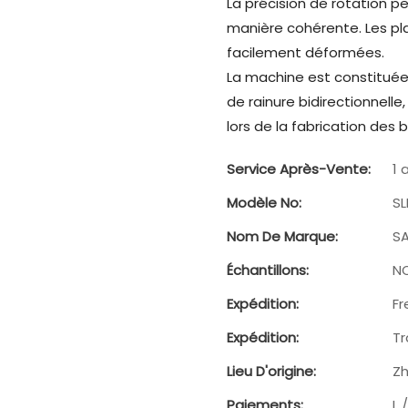
La précision de rotation 
manière cohérente. Les pl
facilement déformées.
La machine est constituée
de rainure bidirectionnell
lors de la fabrication des b
Service Après-Vente:
1 
Modèle No:
SL
Nom De Marque:
SA
Échantillons:
N
Expédition:
Fr
Expédition:
Tr
Lieu D'origine:
Zh
Paiements:
L 