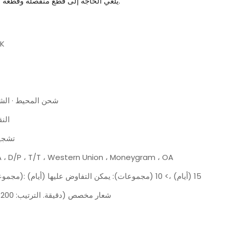
يلغي الحاجة إلى قطع منفصلة وقطعة الموت عند صنع الصناديق الصلبة.
0K
شحن المحيط · الش
الن
تشجيا
A ، D/P ، T/T ، Western Union ، Moneygram ، OA
1-10 (مجموعات): 15 (أيام) ،> 10 (مجموعات): يمكن التفاوض عليها (أيام)
شعار مخصص (دقيقة. الترتيب: 200 مجموعة)