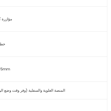
مؤازرة ك
خطو
.15mm
المنصة العلوية والسفلية (وفر وقت وضع ال