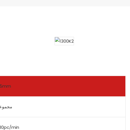
.5mm
مجموعا
30pc/min