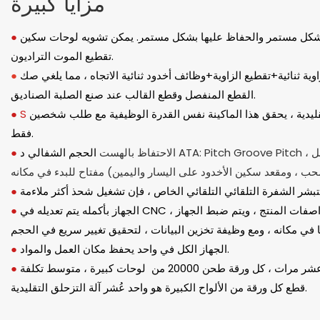
مزايا كبيرة
كل مستمر والحفاظ عليها بشكل مستمر. يمكن تشويه لوحات سكين
●
تقطيع الموت التراديون.
ية ثنائية+تقطيع الزاوية+وظائف أخدود ثنائية الاتجاه ، مما يلغي صك
●
الصناديق.
القطع المنفصل وقطع القالب عند صنع الصلبة
قليدية ، يحقق هذا الماكينة نفس القدرة الوظيفية مع طلب شخصين
S
●
فقط.
ATA: Pitch Groove Pitch ، أجزاء أخرى (حركة حزام الطبل
الحجم الشفالي د
الاحتفاظ بالهست
●
●
الجهاز بأكمله يتم تعديله في CNC ، ويحتاج فقط إلى إدخال حجم مواصفات المنتج ، ويتم ضبط الجهاز
●
الجهاز الكل في واحد يحفظ مكان العمل والمواد.
●
يمكن شحذ الشفرة أكثر من عشر مرات ، كل ورقة طحن 20000 من لوحات كبيرة ، متوسط ​​تكلفة
●
قطع كل ورقة من الألواح الكبيرة هو واحد عُشر آلة التزحلق التقليدية.