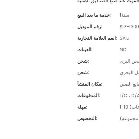
سنة1
خدمة ما بعد البيع:
SLF-130
رقم الموديل:
SAILI
اسم العلامة التجارية:
NO
العينات:
حن البري
شحن:
قل البحري
شحن:
نغ الصين
مكان المنشأ:
L/C ، D/
المدفوعات:
مهلة:
التخصيص: