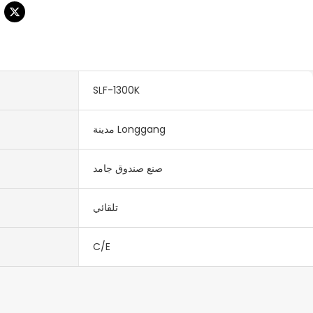
SLF-1300K
مدينة Longgang
صنع صندوق جامد
تلقائي
C/E