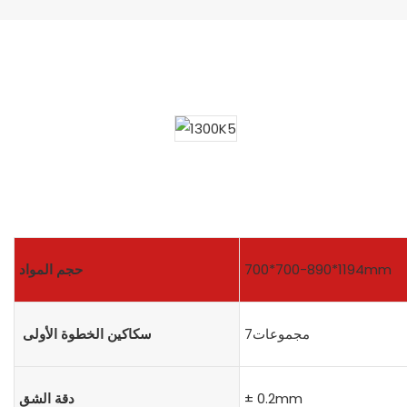
700*700-890*1194mm
حجم المواد
مجموعات7
سكاكين الخطوة الأولى
± 0.2mm
دقة الشق