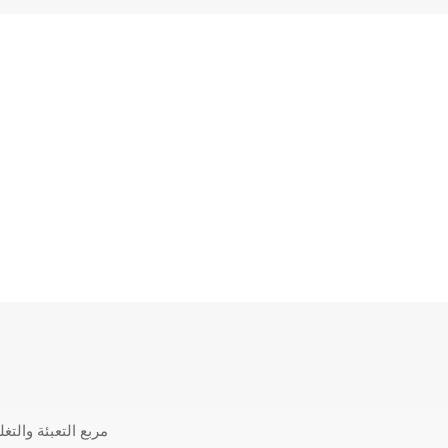
مربع التعبئة والتغليف الأخدود أكثر جمالا ، حلقة هدايا الحلول المتطورة/ صندوق الكعك البيئي/ القمر وهلم جرا