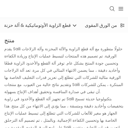
 حزن من الورق المقوى
قطع الزاوية الأوتوماتيكية & آلة حزنة
منتج
يقدم Saili حلولًا متطورة مع آلة قطع الزاوية والآلة المحزنة وآلة الزلاجات
الورقية. تم تصميم هذه المنتجات لتبسيط عمليات الإنتاج وزيادة الكفاءة
وتحسين جودة المنتج بشكل عام. توفر آلة القطع والأخدود الزاوية قطعًا
وأخاديد دقيقة ، مما يضمن الانتهاء المثالي في كل مرة. تعد آلة الزلاجات
الورقية مثالية للشركات التي تتطلع إلى تعزيز قدرات التغليف الخاصة بها
وتقديم نتائج خالية من العيوب. مع منتجات Saili المبتكرة ، يمكن للشركات
أن تبقى في صدارة المنافسة وتحقيق أهداف الإنتاج بسهولة.
تم تجهيز آلة القطع والأخدود في زاوية Saili بتكنولوجيا حديثة تسمح
بتخفيضات وأخاديد دقيقة ومتسقة ، مما يؤدي إلى الانتهاء من كل منتج. هذا
الجهاز هو مغير للألعاب للشركات التي تتطلع إلى تبسيط عمليات الإنتاج
الخاصة بها وتحسين الكفاءة الإجمالية. وبالمثل ، تم تصميم آلة التزحلق
على لوح الورق المقوى المقدمة من Saili لتعزيز قدرات التغليف وتقديم