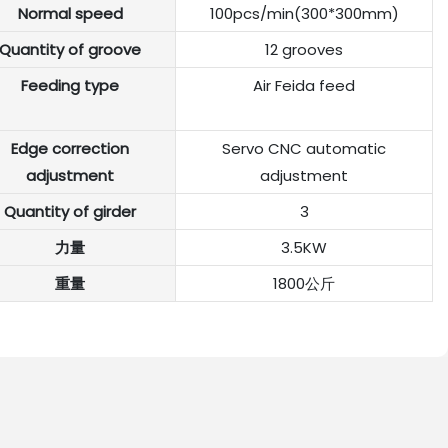
Normal speed
100pcs/min(300*300mm)
Quantity of groove
12 grooves
Feeding type
Air Feida feed
Edge correction
Servo CNC automatic
adjustment
adjustment
Quantity of girder
3
力量
3.5KW
重量
1800公斤