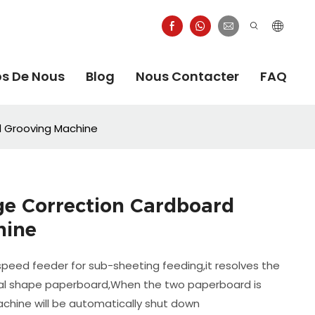
os De Nous
Blog
Nous Contacter
FAQ
d Grooving Machine
dge Correction Cardboard
hine
speed feeder for sub-sheeting feeding,it resolves the
ial shape paperboard,When the two paperboard is
achine will be automatically shut down