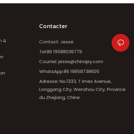
Contacter
n &
Contact: Jesse
Tel:86 19588036779
on
Courriel:
jesse@chinajsy.com
WhatsApp:86 19858738605
ton
Adresse: No.1333, T imes Avenue,
Longgang City, Wenzhou City, Province
du Zhejiang, Chine