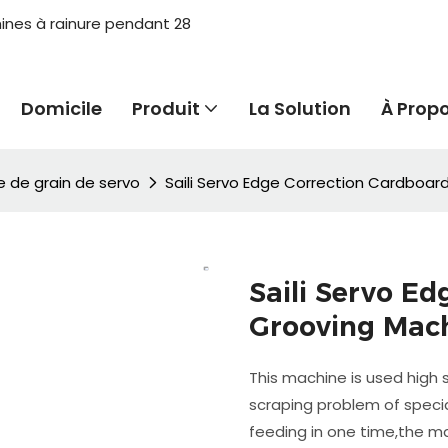
hines à rainure pendant 28
Domicile
Produit
La Solution
À Prop
 de grain de servo
Saili Servo Edge Correction Cardboar
Saili Servo E
Grooving Mac
This machine is used high 
scraping problem of spec
feeding in one time,the m