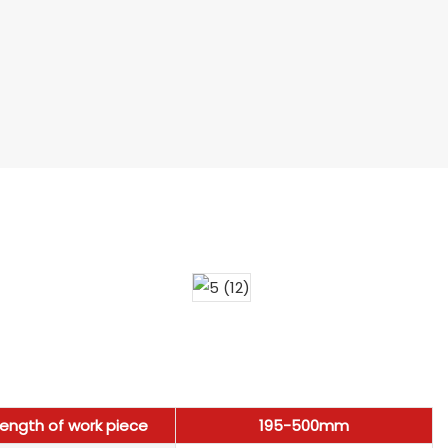
Length of work piece
195-500mm