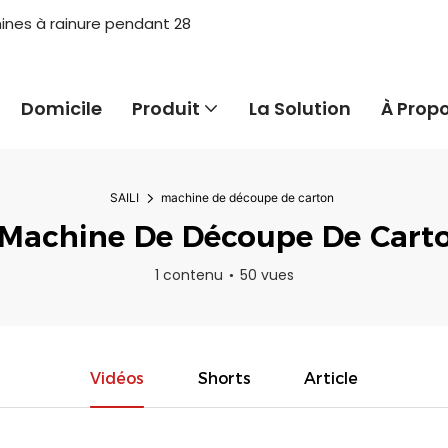
hines à rainure pendant 28
Domicile
Produit
La Solution
À Prop
SAILI
machine de découpe de carton
machine De Découpe De Cart
1 contenu
50 vues
Vidéos
Shorts
Article