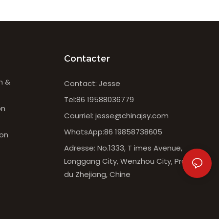
Contacter
n &
Contact: Jesse
Tel:86 19588036779
on
Courriel:
jesse@chinajsy.com
WhatsApp:86 19858738605
ton
Adresse: No.1333, T imes Avenue,
Longgang City, Wenzhou City, Province
du Zhejiang, Chine