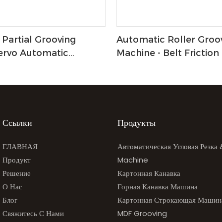
Partial Grooving
Automatic Roller Groo
ervo Automatic
Machine - Belt Friction
t
Adjustable Groove De
Ссылки
Продукты
ГЛАВНАЯ
Автоматическая Угловая Резка
Продукт
Machine
Решение
Картонная Канавка
О Нас
Горная Канавка Машина
Блог
Картонная Строкающая Машин
Свяжитесь С Нами
MDF Grooving