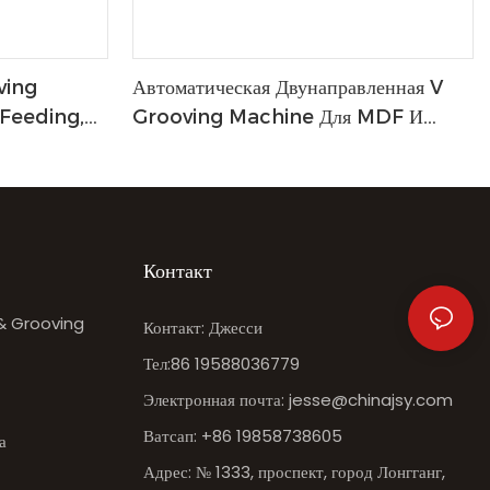
ving
Автоматическая Двунаправленная V
 Feeding,
Grooving Machine Для MDF И
gree
Серой Платы
Контакт
 & Grooving
Контакт: Джесси
Тел:86 19588036779
Электронная почта:
jesse@chinajsy.com
Ватсап: +86 19858738605
а
Адрес: № 1333, проспект, город Лонгганг,