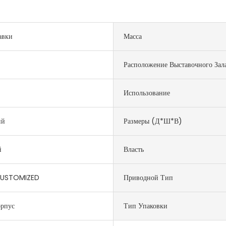
авки
Масса
Расположение Выставочного Зал
Использование
ий
Размеры (д*ш*в)
й
Власть
CUSTOMIZED
Приводной Тип
орпус
Тип Упаковки