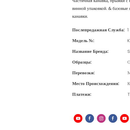
Частичная канавка, прыжки с
винной упаковкой. & базовые
канавки.
Послепродажная Служба:
1
Модель №:
K
Название Бренда:
S
Образцы:
О
Перевозки:
М
Место Происхождения:
К
Платежи:
T