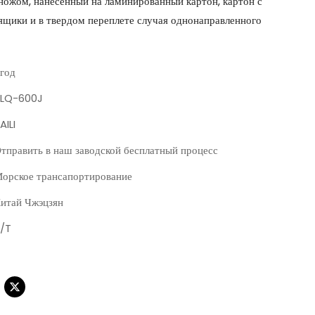
 ножом, нанесенный на ламинированный картон, картон с
 ящики и в твердом переплете случая однонаправленного
 год
LQ-600J
AILI
тправить в наш заводской бесплатный процесс
орское трансапортирование
итай Чжэцзян
/T