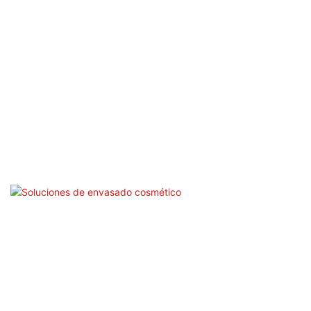
tienen un error de ≤0.3 mm para los requisitos
simétricos de la caja. Nuestro SLQ-600C puede cumplir
perfectamente con los requisitos, y la precisión puede
alcanzar hasta 0.05 mm, lo que hace que su marca sea
más alta de alta gama.