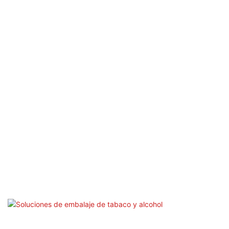
Soluciones De Envasado Cosmético
El material de la caja cosmética es principalmente
tablero de marfil. Para garantizar que el tablero de
marfil no se raye fácilmente, recomendamos una
máquina de ranura de marfil SLQ-600 con el sistema
Feida, que adopta la alimentación de papel de succión
superior para reducir la posibilidad de rascarse de papel
y garantizar que la caja sea impecable