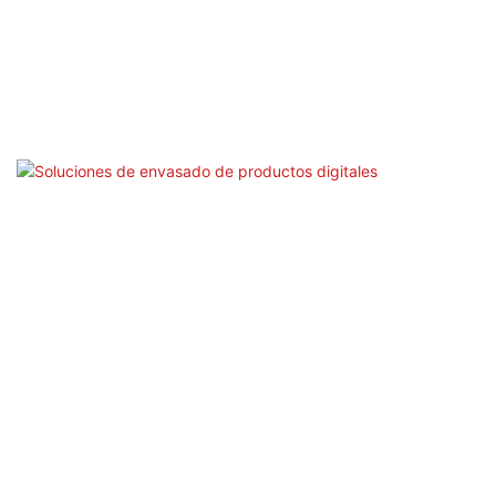
Soluciones De Envasado De Productos Digitales
La mayor parte del empaque de productos digitales
está hecho de aproximadamente 250 g-400 g de
tablero de marfil, lo que requiere bordes suaves y sin
rugos. Por ejemplo, Apple, Samsung y otras marcas