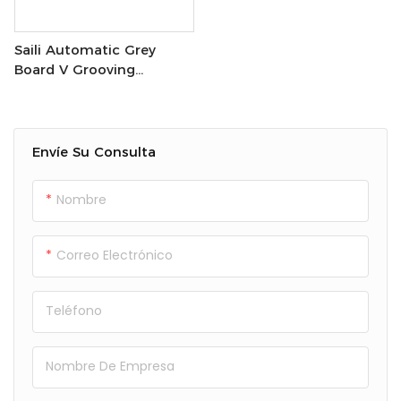
Saili Automatic Grey
Board V Grooving
Machine Con Corte De
Esquina Para Tablero Gris
Envíe Su Consulta
Nombre
Correo Electrónico
Teléfono
Nombre De Empresa