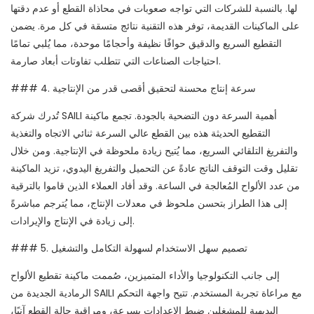
لها. بالنسبة للشركات التي تواجه صعوبات في محاذاة القطع أو عدم دقتها
على الماكينات القديمة، توفر هذه التقنية نتائج متسقة في كل مرة. يضمن
التقطيع السريع والدقيق حوافًا نظيفة وأحجامًا موحدة، مما يُلبي تمامًا
احتياجات الصناعات التي تتطلب تفاوتات أبعاد صارمة.
### 4. سرعة إنتاج محسنة لتحقيق أقصى قدر من الإنتاجية
تُدرك شركة SAILI أهمية السرعة دون التضحية بالجودة. تجمع ماكينة
التقطيع الحديثة هذه بين القطع عالي السرعة ثنائي الاتجاه والتغذية
والتفريغ التلقائي السريع، مما يُتيح زيادة ملحوظة في الإنتاجية. ومن خلال
تقليل وقت التوقف الناتج عادةً عن التحميل والتفريغ اليدوي، تزيد الماكينة
من عدد الألواح المُعالجة في الساعة. وقد أفاد العملاء الذين قاموا بالترقية
إلى هذا الطراز بتحسن ملحوظ في معدلات الإنتاج، مما يُترجم مباشرةً
إلى زيادة في الإنتاج والإيرادات.
### 5. تصميم سهل الاستخدام لسهولة التكامل والتشغيل
إلى جانب التكنولوجيا والأداء المتميزين، صُممت ماكينة تقطيع الألواح
الرمادية الجديدة من SAILI مع مراعاة تجربة المستخدم. تتيح واجهة التحكم
البديهية للمشغلين ضبط الإعدادات بسرعة، ومراقبة حالة القطع آنيًا،