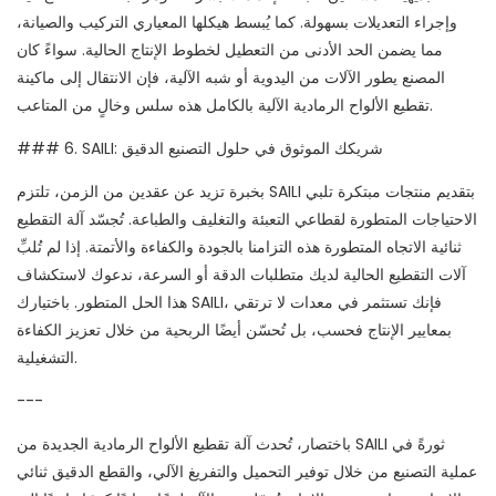
وإجراء التعديلات بسهولة. كما يُبسط هيكلها المعياري التركيب والصيانة،
مما يضمن الحد الأدنى من التعطيل لخطوط الإنتاج الحالية. سواءً كان
المصنع يطور الآلات من اليدوية أو شبه الآلية، فإن الانتقال إلى ماكينة
تقطيع الألواح الرمادية الآلية بالكامل هذه سلس وخالٍ من المتاعب.
### 6. SAILI: شريكك الموثوق في حلول التصنيع الدقيق
بخبرة تزيد عن عقدين من الزمن، تلتزم SAILI بتقديم منتجات مبتكرة تلبي
الاحتياجات المتطورة لقطاعي التعبئة والتغليف والطباعة. تُجسّد آلة التقطيع
ثنائية الاتجاه المتطورة هذه التزامنا بالجودة والكفاءة والأتمتة. إذا لم تُلبِّ
آلات التقطيع الحالية لديك متطلبات الدقة أو السرعة، ندعوك لاستكشاف
هذا الحل المتطور. باختيارك SAILI، فإنك تستثمر في معدات لا ترتقي
بمعايير الإنتاج فحسب، بل تُحسّن أيضًا الربحية من خلال تعزيز الكفاءة
التشغيلية.
---
باختصار، تُحدث آلة تقطيع الألواح الرمادية الجديدة من SAILI ثورةً في
عملية التصنيع من خلال توفير التحميل والتفريغ الآلي، والقطع الدقيق ثنائي