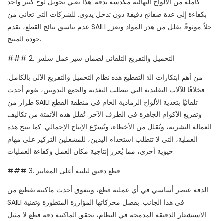
كاملة من الألواح النهائية مكدسة بدقة. هذا يعني تحويل لوح كبير واحد
بكفاءة إلى عدة صفائح دقيقة دون تدخل يدوي. للشركات التي تعاني من
عدم تناسق نتائج القطع، تقدم SAILI حلاً موثوقًا يقلل من هدر المواد ويعزز
جودة المنتج.
### 2. التحميل والتفريغ التلقائي لضمان سير عمل سلس
من أهم ابتكارات آلة التقطيع هذه نظام التحميل والتفريغ الآلي بالكامل.
فخلافًا للآلات التقليدية التي تتطلب التغذية والجمع اليدويين، يقوم أحدث
طراز من SAILI تلقائيًا بتغذية الألواح الرمادية الخام في منطقة القطع
وتفريغ الأكوام الجاهزة في الطرف الآخر. تُقلل هذه الأتمتة من تكاليف
العمالة البشرية، وتُقلل من الأخطاء، وتُسرّع الإنتاج الإجمالي. كما تتيح هذه
العملية، التي لا تتطلب استخدام اليدين، للمشغلين التركيز على مهام
حيوية أخرى، مما يُعزز إنتاجية مكان العمل وكفاءة العمليات.
### 3. قطع دقيق لتلبية أعلى المعايير
الدقة عنصر أساسي في أي عملية قطع، وتتفوق أحدث ماكينة تقطيع من
SAILI في هذا الجانب. بفضل محركاتها المؤازرة المتطورة وتقنية
الاستشعار الدقيقة المدمجة في النظام، تحقق الماكينة دقة قطع لا مثيل