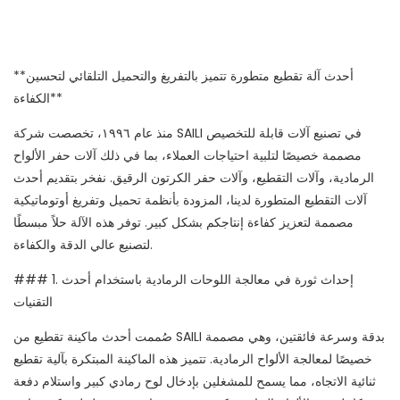
**أحدث آلة تقطيع متطورة تتميز بالتفريغ والتحميل التلقائي لتحسين
الكفاءة**
منذ عام ١٩٩٦، تخصصت شركة SAILI في تصنيع آلات قابلة للتخصيص
مصممة خصيصًا لتلبية احتياجات العملاء، بما في ذلك آلات حفر الألواح
الرمادية، وآلات التقطيع، وآلات حفر الكرتون الرقيق. نفخر بتقديم أحدث
آلات التقطيع المتطورة لدينا، المزودة بأنظمة تحميل وتفريغ أوتوماتيكية
مصممة لتعزيز كفاءة إنتاجكم بشكل كبير. توفر هذه الآلة حلاً مبسطًا
لتصنيع عالي الدقة والكفاءة.
### 1. إحداث ثورة في معالجة اللوحات الرمادية باستخدام أحدث
التقنيات
صُممت أحدث ماكينة تقطيع من SAILI بدقة وسرعة فائقتين، وهي مصممة
خصيصًا لمعالجة الألواح الرمادية. تتميز هذه الماكينة المبتكرة بآلية تقطيع
ثنائية الاتجاه، مما يسمح للمشغلين بإدخال لوح رمادي كبير واستلام دفعة