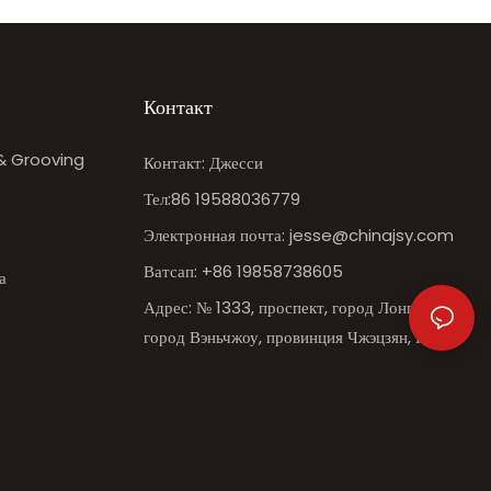
Контакт
 & Grooving
Контакт: Джесси
Тел:86 19588036779
Электронная почта:
jesse@chinajsy.com
Ватсап: +86 19858738605
а
Адрес: № 1333, проспект, город Лонгганг,
город Вэньчжоу, провинция Чжэцзян, Китай